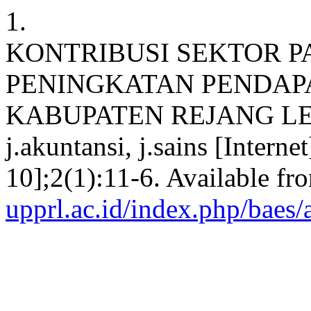
1.
KONTRIBUSI SEKTOR P
PENINGKATAN PENDAPA
KABUPATEN REJANG LEBON
j.akuntansi, j.sains [Intern
10];2(1):11-6. Available fr
upprl.ac.id/index.php/baes/