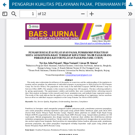
PENGARUH KUALITAS PELAYANAN PAJAK, PEMAHAMAN PERATURAN SERTA SANKSI PERPAJAKAN TERHADAP KEPATUHAN WAJIB PAJAK ORANG PRIBADI (PADA KANTOR PELAYAN PAJAK PRATAMA CURUP)