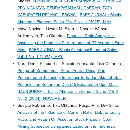
Sitorus,
KONTRIBUSI SEKTOR PARIWISATA TERHADAP
PENINGKATAN PENDAPATAN ASLI DAERAH (PAD)
KABUPATEN REJANG LEBONG
,
BAES JURNAL : Bisnis
Akuntansi Ekonomi Sains: Vol. 2 No. 1 (2025): MAY
Maya Novianti, Lizvan M. Sitorus, Novriza Wahyu
Ardiansyah, Tika Oktarina,
Financial Ratio Analysis in
Assessing the Financial Performance of PT Asuransi Sinar
Mas
,
BAES JURNAL : Bisnis Akuntansi Ekonomi Sains:
Vol. 1 No. 1 (2024): MAY
Tiara Denti, Puspa Rini, Sucipto Febrianto, Tika Oktarina ,
Pengaruh Kompetensi, Peran Aparat Desa, Dan
Pemanfaatan Teknologi Informasi Terhadap Akuntabilitas
Pengelolaan Keuangan Desa Di Kecamatan Ujan Mas
,
BAES JURNAL : Bisnis Akuntansi Ekonomi Sains: Vol. 1
No. 2 (2024): NOVEMBER
Sucipto Febrianto, Tika Oktarina, Puspa Rini, Dwi Sinta,
Analysis of the Influence of Current Ratio, Debt to Equity
Ratio, and Return On Asset on Stock Prices in Coal
Mining Subsector Companies Listed on the Indonesia