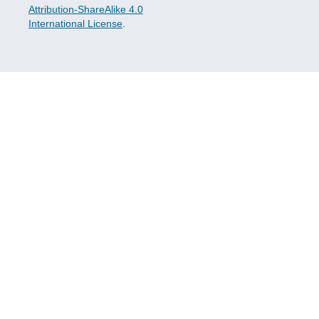
Attribution-ShareAlike 4.0
International License
.