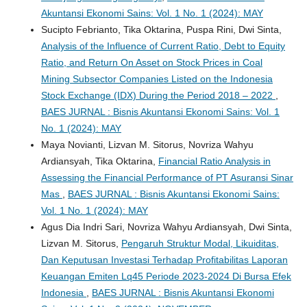
Akuntansi Ekonomi Sains: Vol. 1 No. 1 (2024): MAY
Sucipto Febrianto, Tika Oktarina, Puspa Rini, Dwi Sinta,
Analysis of the Influence of Current Ratio, Debt to Equity
Ratio, and Return On Asset on Stock Prices in Coal
Mining Subsector Companies Listed on the Indonesia
Stock Exchange (IDX) During the Period 2018 – 2022
,
BAES JURNAL : Bisnis Akuntansi Ekonomi Sains: Vol. 1
No. 1 (2024): MAY
Maya Novianti, Lizvan M. Sitorus, Novriza Wahyu
Ardiansyah, Tika Oktarina,
Financial Ratio Analysis in
Assessing the Financial Performance of PT Asuransi Sinar
Mas
,
BAES JURNAL : Bisnis Akuntansi Ekonomi Sains:
Vol. 1 No. 1 (2024): MAY
Agus Dia Indri Sari, Novriza Wahyu Ardiansyah, Dwi Sinta,
Lizvan M. Sitorus,
Pengaruh Struktur Modal, Likuiditas,
Dan Keputusan Investasi Terhadap Profitabilitas Laporan
Keuangan Emiten Lq45 Periode 2023-2024 Di Bursa Efek
Indonesia
,
BAES JURNAL : Bisnis Akuntansi Ekonomi