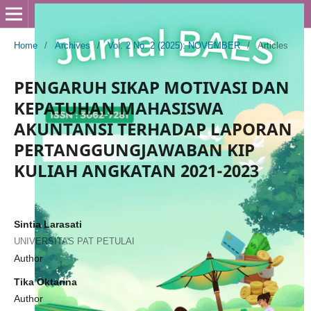
Home
/
Archives
/
Vol. 2 No. 2 (2025): NOVEMBER
/
Articles
PENGARUH SIKAP MOTIVASI DAN
KEPATUHAN MAHASISWA
AKUNTANSI TERHADAP LAPORAN
PERTANGGUNGJAWABAN KIP
KULIAH ANGKATAN 2021-2023
Sintia Larasati
UNIVERSITAS PAT PETULAI
Author
Tika Oktarina
Author