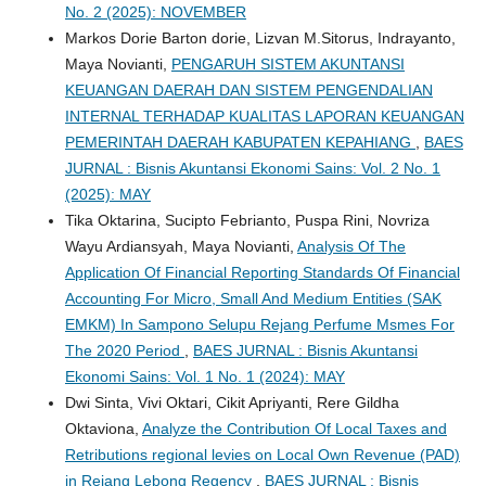
No. 2 (2025): NOVEMBER
Markos Dorie Barton dorie, Lizvan M.Sitorus, Indrayanto,
Maya Novianti,
PENGARUH SISTEM AKUNTANSI
KEUANGAN DAERAH DAN SISTEM PENGENDALIAN
INTERNAL TERHADAP KUALITAS LAPORAN KEUANGAN
PEMERINTAH DAERAH KABUPATEN KEPAHIANG
,
BAES
JURNAL : Bisnis Akuntansi Ekonomi Sains: Vol. 2 No. 1
(2025): MAY
Tika Oktarina, Sucipto Febrianto, Puspa Rini, Novriza
Wayu Ardiansyah, Maya Novianti,
Analysis Of The
Application Of Financial Reporting Standards Of Financial
Accounting For Micro, Small And Medium Entities (SAK
EMKM) In Sampono Selupu Rejang Perfume Msmes For
The 2020 Period
,
BAES JURNAL : Bisnis Akuntansi
Ekonomi Sains: Vol. 1 No. 1 (2024): MAY
Dwi Sinta, Vivi Oktari, Cikit Apriyanti, Rere Gildha
Oktaviona,
Analyze the Contribution Of Local Taxes and
Retributions regional levies on Local Own Revenue (PAD)
in Rejang Lebong Regency
,
BAES JURNAL : Bisnis