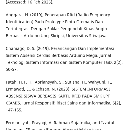
(Accessed: 16 Feb 2025).
Anggara, H. (2019), Penerapan Rfid (Radio Frequency
Identification) Pada Prototype Pintu Otomatis Dan
Terintegrasi Dengan Saklar Pengendali Kipas Angin
Berbasis Arduino Uno, Skripsi, Universitas Sriwijaya.
Chaniago, D. S. (2019). Perancangan Dan Implementasi
Sistem Absensi Cerdas Berbasis Arduino Mega. Jurnal
Teknologi Sistem Informasi dan Sistem Komputer TGD, 2(2),
50-57.
Fatah, H. F. H., Apriansyah, S., Sutisna, H., Wahyuni, T.,
Ermawati, E., & Ichsan, N. (2023). SISTEM INFORMASI
ABSENSI SISWA BERBASIS KARTU RFID PADA SMK LPT
CIAMIS. Jurnal Responsif: Riset Sains dan Informatika, 5(2),
147-155.
Ferdiansyah, Prayogi, A. Rahman Sujatmika, and Izzatul
Ummami. "Rancang Bangun Absensi Mahasiswa