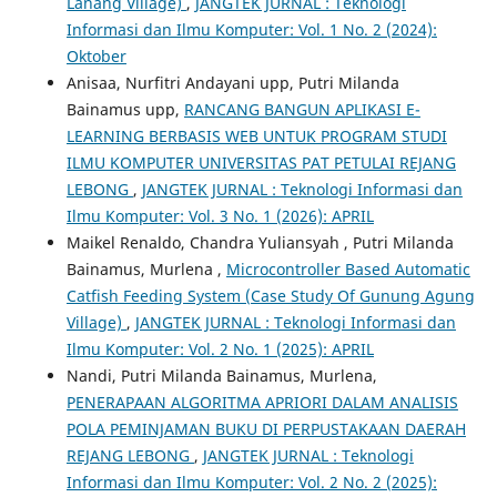
Lanang Village)
,
JANGTEK JURNAL : Teknologi
Informasi dan Ilmu Komputer: Vol. 1 No. 2 (2024):
Oktober
Anisaa, Nurfitri Andayani upp, Putri Milanda
Bainamus upp,
RANCANG BANGUN APLIKASI E-
LEARNING BERBASIS WEB UNTUK PROGRAM STUDI
ILMU KOMPUTER UNIVERSITAS PAT PETULAI REJANG
LEBONG
,
JANGTEK JURNAL : Teknologi Informasi dan
Ilmu Komputer: Vol. 3 No. 1 (2026): APRIL
Maikel Renaldo, Chandra Yuliansyah , Putri Milanda
Bainamus, Murlena ,
Microcontroller Based Automatic
Catfish Feeding System (Case Study Of Gunung Agung
Village)
,
JANGTEK JURNAL : Teknologi Informasi dan
Ilmu Komputer: Vol. 2 No. 1 (2025): APRIL
Nandi, Putri Milanda Bainamus, Murlena,
PENERAPAAN ALGORITMA APRIORI DALAM ANALISIS
POLA PEMINJAMAN BUKU DI PERPUSTAKAAN DAERAH
REJANG LEBONG
,
JANGTEK JURNAL : Teknologi
Informasi dan Ilmu Komputer: Vol. 2 No. 2 (2025):