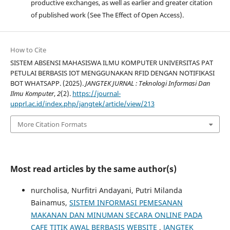
productive exchanges, as well as earlier and greater citation
of published work (See The Effect of Open Access).
How to Cite
SISTEM ABSENSI MAHASISWA ILMU KOMPUTER UNIVERSITAS PAT
PETULAI BERBASIS IOT MENGGUNAKAN RFID DENGAN NOTIFIKASI
BOT WHATSAPP. (2025).
JANGTEK JURNAL : Teknologi Informasi Dan
Ilmu Komputer
,
2
(2).
https://journal-
upprl.ac.id/index.php/jangtek/article/view/213
More Citation Formats
Most read articles by the same author(s)
nurcholisa, Nurfitri Andayani, Putri Milanda
Bainamus,
SISTEM INFORMASI PEMESANAN
MAKANAN DAN MINUMAN SECARA ONLINE PADA
CAFE TITIK AWAL BERBASIS WEBSITE
,
JANGTEK