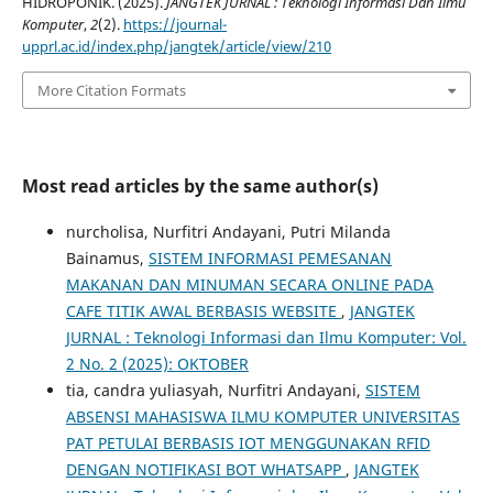
HIDROPONIK. (2025).
JANGTEK JURNAL : Teknologi Informasi Dan Ilmu
Komputer
,
2
(2).
https://journal-
upprl.ac.id/index.php/jangtek/article/view/210
More Citation Formats
Most read articles by the same author(s)
nurcholisa, Nurfitri Andayani, Putri Milanda
Bainamus,
SISTEM INFORMASI PEMESANAN
MAKANAN DAN MINUMAN SECARA ONLINE PADA
CAFE TITIK AWAL BERBASIS WEBSITE
,
JANGTEK
JURNAL : Teknologi Informasi dan Ilmu Komputer: Vol.
2 No. 2 (2025): OKTOBER
tia, candra yuliasyah, Nurfitri Andayani,
SISTEM
ABSENSI MAHASISWA ILMU KOMPUTER UNIVERSITAS
PAT PETULAI BERBASIS IOT MENGGUNAKAN RFID
DENGAN NOTIFIKASI BOT WHATSAPP
,
JANGTEK