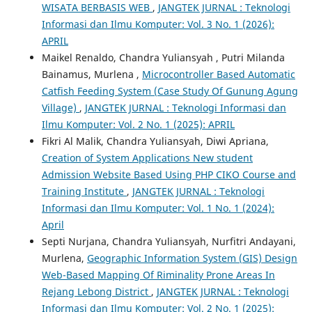
WISATA BERBASIS WEB
,
JANGTEK JURNAL : Teknologi
Informasi dan Ilmu Komputer: Vol. 3 No. 1 (2026):
APRIL
Maikel Renaldo, Chandra Yuliansyah , Putri Milanda
Bainamus, Murlena ,
Microcontroller Based Automatic
Catfish Feeding System (Case Study Of Gunung Agung
Village)
,
JANGTEK JURNAL : Teknologi Informasi dan
Ilmu Komputer: Vol. 2 No. 1 (2025): APRIL
Fikri Al Malik, Chandra Yuliansyah, Diwi Apriana,
Creation of System Applications New student
Admission Website Based Using PHP CIKO Course and
Training Institute
,
JANGTEK JURNAL : Teknologi
Informasi dan Ilmu Komputer: Vol. 1 No. 1 (2024):
April
Septi Nurjana, Chandra Yuliansyah, Nurfitri Andayani,
Murlena,
Geographic Information System (GIS) Design
Web-Based Mapping Of Riminality Prone Areas In
Rejang Lebong District
,
JANGTEK JURNAL : Teknologi
Informasi dan Ilmu Komputer: Vol. 2 No. 1 (2025):