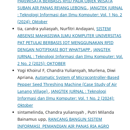
PARIWISATA BERBASIS RFID PADA OBJEK WISATA
SUBAN AIR PANAS REJANG LEBONG
,
JANGTEK JURNAL
: Teknologi Informasi dan Ilmu Komputer: Vol. 1 No. 2
(2024): Oktober
tia, candra yuliasyah, Nurfitri Andayani,
SISTEM
ABSENSI MAHASISWA ILMU KOMPUTER UNIVERSITAS
PAT PETULAI BERBASIS IOT MENGGUNAKAN RFID
DENGAN NOTIFIKASI BOT WHATSAPP
,
JANGTEK
JURNAL : Teknologi Informasi dan Ilmu Komputer: Vol.
2 No. 2 (2025): OKTOBER
Yogi Khoirul F, Chandra Yuliansyah, Murlena, Diwi
Apriana,
Automatic System of Microcontroller-Based
Pepper Seed Threshing Machine (Case Study of Air
Lanang Village)
,
JANGTEK JURNAL : Teknologi
Informasi dan Ilmu Komputer: Vol. 1 No. 2 (2024):
Oktober
sintamelinda, Chandra yuliansyah , Putri Milanda
Bainamus upp,
RANCANG BANGUN SISTEM
INFORMASI PEMANDIAN AIR PANAS RIA AGRO